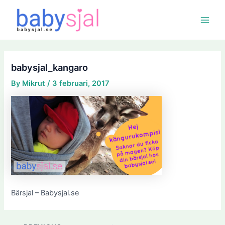
Skip
Post
Main
to
navigation
Menu
content
babysjal_kangaro
By
Mikrut
/
3 februari, 2017
Bärsjal – Babysjal.se