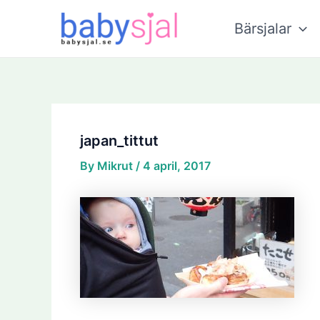
Skip
Post
to
navigation
Bärsjalar
content
japan_tittut
By
Mikrut
/
4 april, 2017