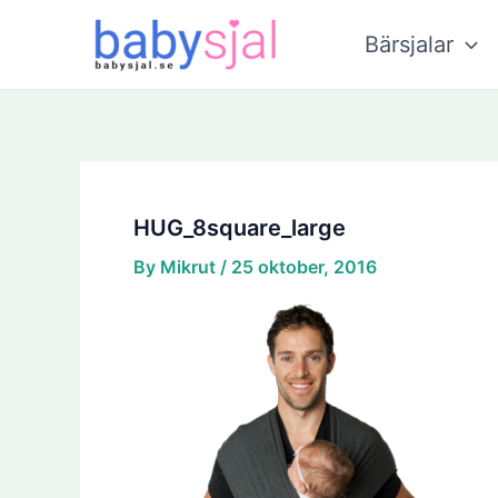
Skip
to
Bärsjalar
content
HUG_8square_large
By
Mikrut
/
25 oktober, 2016