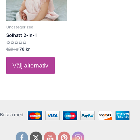
The
options
may
be
Uncategorized
chosen
Solhatt 2-in-1
on
the
Betygsatt
129
kr
78
kr
0
product
av
5
page
Välj alternativ
Betala med: